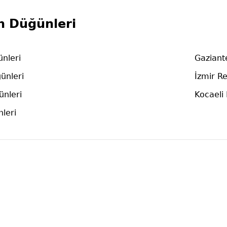
n Düğünleri
nleri
Gaziant
ünleri
İzmir R
ünleri
Kocaeli
leri