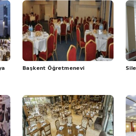
ya
Başkent Öğretmenevi
Sil