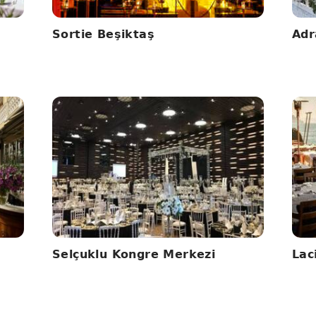
Sortie Beşiktaş
Adr
Selçuklu Kongre Merkezi
Lac