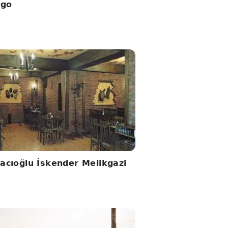
igo
acıoğlu İskender Melikgazi