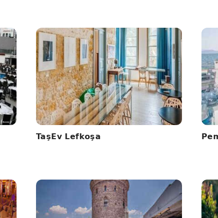
TaşEv Lefkoşa
Pem