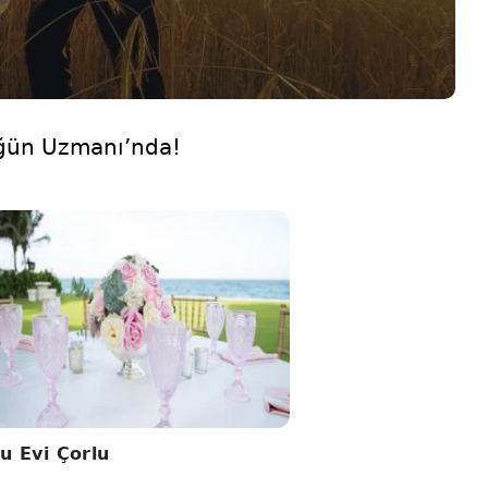
üğün Uzmanı’nda!
u Evi Çorlu