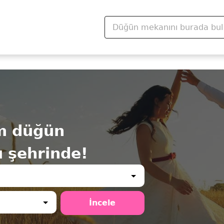
m düğün
 şehrinde!
İncele