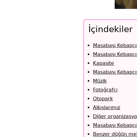
İçindekiler
Masabaşı Kebapçıs
Masabaşı Kebapçısı
Kapasite
Masabaşı Kebapçıs
Müzik
Fotoğrafçı
Otopark
Alkışlarımız
Diğer organizasyo
Masabaşı Kebapçı
Benzer düğün mek