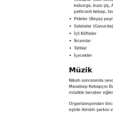
kaburga, kuzu şiş, A
patlıcanlı kebap, t
Pideler (Beyaz peyni
Salatalar (Gavurdağı
İçli Köfteler
İkramlar
Tatlılar
İçecekler
Müzik
Nikah sonrasında sevd
Masabaşı Kebapçısı Ba
müzikle beraber eğle
Organizasyondan önce
eşinle ikinizin şarkıs