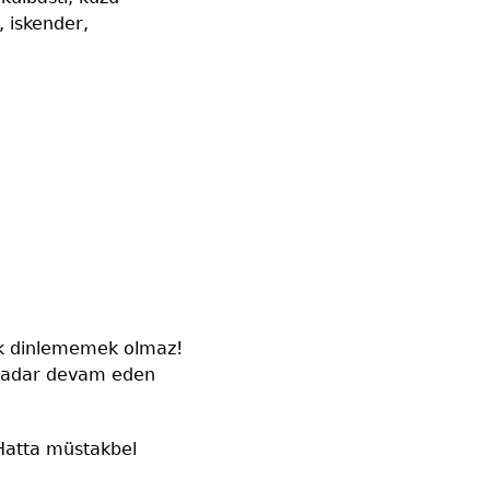
, iskender,
zik dinlememek olmaz!
e kadar devam eden
Hatta müstakbel