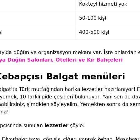
Kokteyl hizmeti yok
50-100 kişi
si
400-500 kişi
ıda düğün ve organizasyon mekanı var. İşte onlardan en
ya Düğün Salonları, Otelleri ve Kır Bahçeleri
ebapçısı Balgat menüleri
gat’ta Türk mutfağından harika lezzetler hazırlanıyor! Et
 yemek, 10 farklı pide çeşitleri bulunuyor. Yani sen de da
abilirsiniz, şimdiden söyleyelim. Yemekten sonra da se
tma!
pçısı’nda sunulan
lezzetler
şöyle:
 Diyarbakır tava, çöp şiş, ciğer, yaprak kebap, Masabaşı 