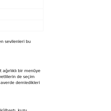
 sevilenleri bu
 ağırlıklı bir menüye
vetlilerin de seçim
maverde demledikleri
külbastı, kuzu