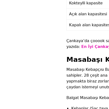
Kokteylli kapasite
Açık alan kapasitesi
Kapalı alan kapasite
Çankaya’da çooook say
yazıda:
En İyi Çanka
Masabaşı K
Masabaşı Kebapçısı Bal
sahipler. 28 çeşit ana
yapmakta biraz zorlan
çaydan istemeyi unu
Balgat Masabaşı Keba
Kebaplar (Sac tava,