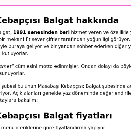
ebapçısı Balgat hakkında
algat,
1991 senesinden beri
hizmet veren ve özellikl
ir mekan! Et sever çiftler tarafından yoğun ilgi görüyor. 
riyle buraya geliyor ve bir yandan sohbet ederken diğer y
i kutluyorlar.
izmet”
cümlesini motto edinmişler. Ondan dolayı da böyl
sunuyorlar.
da şubesi bulunan Masabaşı Kebapçısı; Balgat şubesinde aç
iyor. Açık alanları genelde yaz döneminde değerlendirileb
etaylara bakalım:
ebapçısı Balgat fiyatları
menü içeriklerine göre fiyatlandırma yapıyor.