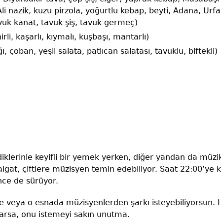
li nazik, kuzu pirzola, yoğurtlu kebap, beyti, Adana, Urfa
avuk kanat, tavuk şiş, tavuk germeç)
rli, kaşarlı, kıymalı, kuşbaşı, mantarlı)
, çoban, yeşil salata, patlıcan salatası, tavuklu, biftekli)
iklerinle keyifli bir yemek yerken, diğer yandan da mü
lgat, çiftlere müzisyen temin edebiliyor. Saat 22:00’y
nce de sürüyor.
 veya o esnada müzisyenlerden şarkı isteyebiliyorsun. 
ı varsa, onu istemeyi sakın unutma.