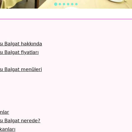
ı Balgat hakkında
 Balgat fiyatları
ı Balgat menüleri
nlar
sı Balgat nerede?
anları