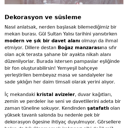
Dekorasyon ve süsleme
Nasıl anlatsak, nerden başlasak bilemediğimiz bir
mekan burası. Gül Sultan Yalısı tarihini yansıtırken
modern ve şık bir davet alanı
olmayı da ihmal
etmiyor. Dillere destan
Boğaz manzarası
na sıfır
olan açık terasta şahane bir ayakta nikah alanı
düzenliyorlar. Burada istersen pampaslar eşliğinde
bir fon oluşturabilirsin! Yemyeşil bahçeye
yerleştirilen bembeyaz masa ve sandalyeler ise
sade şıklığın her daim timsali olarak yerini alıyor.
İç mekandaki
kristal avizeler
, duvar kağıtları,
zemin ve perdeler ise seni ve davetlilerini adeta bir
zaman tüneline sokuyor. Kendinden
şatafatlı
olan
yüksek tavanlı salonda bu nedenle pek bir
dekorasyon ögesine ihtiyaç duyulmuyor. Görsellere