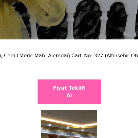
, Cemil Meriç Mah. Alemdağ Cad. No: 327 (Altınşehir Oto
Fiyat Teklifi
Al