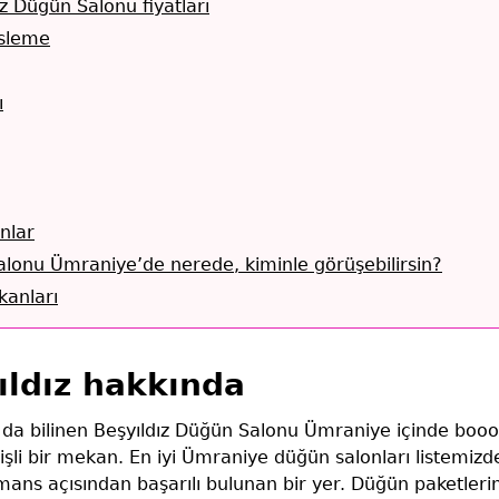
z Düğün Salonu fiyatları
sleme
ı
nlar
alonu Ümraniye’de nerede, kiminle görüşebilirsin?
anları
ıldız hakkında
k da bilinen Beşyıldız Düğün Salonu Ümraniye içinde boo
işli bir mekan. En iyi Ümraniye düğün salonları listemizd
rmans açısından başarılı bulunan bir yer. Düğün paketler