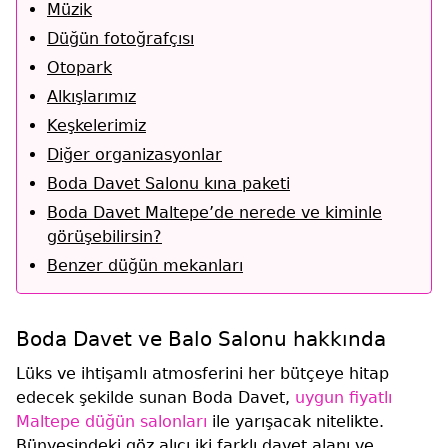
Müzik
Düğün fotoğrafçısı
Otopark
Alkışlarımız
Keşkelerimiz
Diğer organizasyonlar
Boda Davet Salonu kına paketi
Boda Davet Maltepe’de nerede ve kiminle
görüşebilirsin?
Benzer düğün mekanları
Boda Davet ve Balo Salonu hakkında
Lüks ve ihtişamlı atmosferini her bütçeye hitap
edecek şekilde sunan Boda Davet,
uygun fiyatlı
Maltepe düğün salonları
ile yarışacak nitelikte.
Bünyesindeki göz alıcı iki farklı davet alanı ve