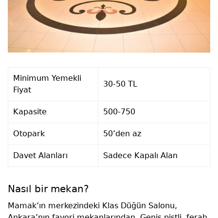
Minimum Yemekli
30-50 TL
Fiyat
Kapasite
500-750
Otopark
50’den az
Davet Alanları
Sadece Kapalı Alan
Nasıl bir mekan?
Mamak’ın merkezindeki Klas Düğün Salonu,
Ankara’nın favori mekanlarından. Geniş pistli, ferah