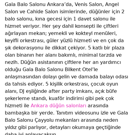
Gala Balo Salonu Ankara’da, Venis Salon, Angel
Salon ve Cahide Salon isimlerinde, düğünler için 2
balo salonu, kına gecesi için 1 davet salonu ile
hizmet veriyor. Her şey dahil konsepti ile çiftleri
ağırlayan mekan; yemekli ve kokteyl menüleri,
keyifli orkestrası, güler yüzlü hizmeti ve en çok da
şık dekorasyonu ile dikkat çekiyor. 5 katlı bir plaza
olan binanın her alanı bakımlı, minimal tarzda ve
nezih. Düğün asistanının çiftlere her an yardımcı
olduğu Gala Balo Salonu Bilkent Otel’le
anlaşmasından dolayı gelin ve damada balayı odası
da tahsis ediyor. 5 kişilik orkestrası, çocuk oyun
alanı, DJ eşliğinde after party imkanı, açık büfe
şekerleme standı, kuaför indirimi gibi pek çok
hizmeti ile
Ankara düğün salonları
arasında
bambaşka bir yerde. Tanıtım videosunu izle ve Gala
Balo Salonu Çayyolu mekanları arasında neden
yıldız gibi parlıyor, detayları okumaya geçtiğinde
daha iyi anlayacaksın.