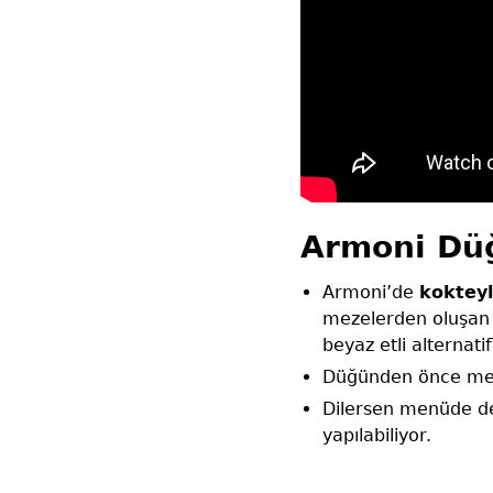
Armoni Düğ
Armoni’de
koktey
mezelerden oluşan s
beyaz etli alternati
Düğünden önce me
Dilersen menüde değ
yapılabiliyor.