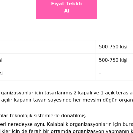
Fiyat Teklifi
Al
500-750 kişi
si
500-750 kişi
si
–
ganizasyonlar için tasarlanmış 2 kapalı ve 1 açık teras a
i açılır kapanır tavan sayesinde her mevsim düğün organ
ar teknolojik sistemlerle donatılmış.
eri neredeyse aynı. Kalabalık organizasyonların için buray
nlikler için de ferah bir ortamda organizasyon yapmanın ke