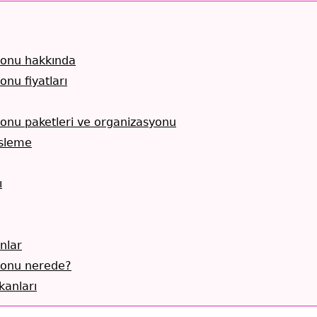
onu hakkında
nu fiyatları
onu paketleri ve organizasyonu
sleme
ı
nlar
lonu nerede?
anları