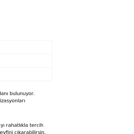
lanı bulunuyor.
izasyonları
ı rahatlıkla tercih
yfini çıkarabilirsin.