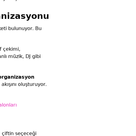
anizasyonu
eti bulunuyor. Bu
f çekimi,
nlı müzik, DJ gibi
organizasyon
akışını oluşturuyor.
lonları
 çiftin seçeceği