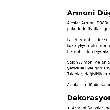
Armoni Düğ
Avcılar Armoni Düğün 
paketlerin fiyatları 
Paketler dahilinde; se
kokteyl/yemekli menü, 
hizmetlerden faydalan
Salon Armoni’yle anl
yetkilileri
yle görüşüy
Talepler, değişiklikler
Avcılar’da düğün salo
Dekorasyo
Armoni Salonları’nd