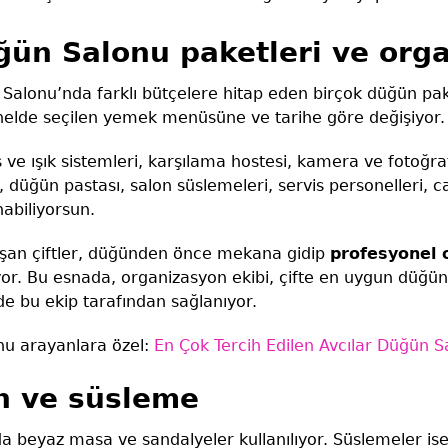
ün Salonu paketleri ve org
Salonu’nda farklı bütçelere hitap eden birçok düğün pak
genelde seçilen yemek menüsüne ve tarihe göre değişiyor.
s ve ışık sistemleri, karşılama hostesi, kamera ve fotoğra
düğün pastası, salon süslemeleri, servis personelleri, ca
abiliyorsun.
aşan çiftler, düğünden önce mekana gidip
profesyonel 
or. Bu esnada, organizasyon ekibi, çifte en uygun düğün 
 de bu ekip tarafından sağlanıyor.
nu arayanlara özel:
En Çok Tercih Edilen Avcılar Düğün Sa
n ve süsleme
a beyaz masa ve sandalyeler kullanılıyor. Süslemeler ise