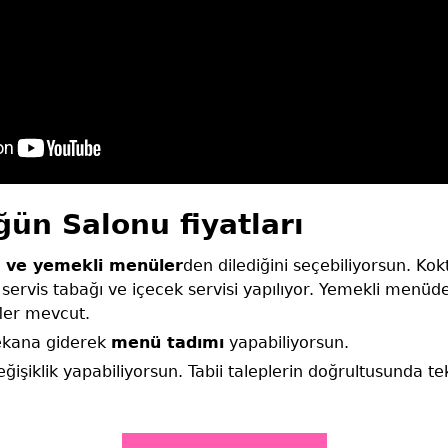
ün Salonu fiyatları
l ve yemekli menüler
den dilediğini seçebiliyorsun. Ko
ervis tabağı ve içecek servisi yapılıyor. Yemekli menüde i
fler mevcut.
kana giderek
menü tadımı
yapabiliyorsun.
işiklik yapabiliyorsun. Tabii taleplerin doğrultusunda te