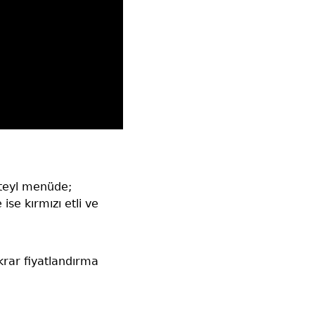
kteyl menüde;
se kırmızı etli ve
krar fiyatlandırma