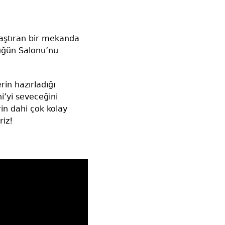
maştıran bir mekanda
Düğün Salonu’nu
rin hazırladığı
i’yi seveceğini
in dahi çok kolay
riz!