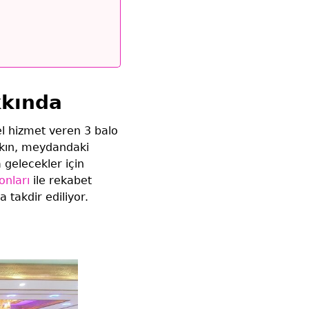
kkında
l hizmet veren 3 balo
akın, meydandaki
 gelecekler için
onları
ile rekabet
 takdir ediliyor.