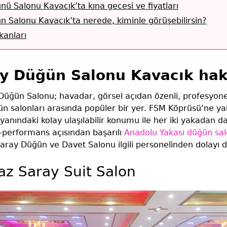
ü Salonu Kavacık’ta kına gecesi ve fiyatları
 Salonu Kavacık’ta nerede, kiminle görüşebilirsin?
anları
y Düğün Salonu Kavacık ha
üğün Salonu; havadar, görsel açıdan özenli, profesyone
ün salonları arasında popüler bir yer. FSM Köprüsü’ne y
anındaki kolay ulaşılabilir konumu ile her iki yakadan da
t-performans açısından başarılı
Anadolu Yakası düğün sal
ray Düğün ve Davet Salonu ilgili personelinden dolayı da
az Saray Suit Salon