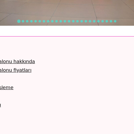
lonu hakkında
onu fiyatları
sleme
ı