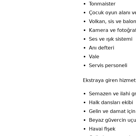
Tonmaister
Çocuk oyun alanı v
Volkan, sis ve balo
Kamera ve fotoğraf
Ses ve ışık sistemi
Anı defteri
Vale
Servis personeli
Ekstraya giren hizmet
Semazen ve ilahi gr
Halk dansları ekibi
Gelin ve damat için 
Beyaz güvercin uç
Havai fişek