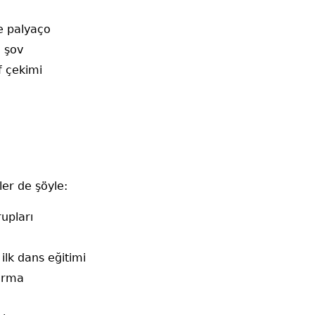
e palyaço
n şov
 çekimi
ler de şöyle:
upları
ilk dans eğitimi
urma