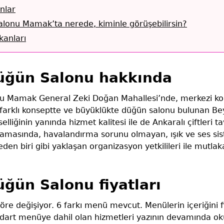
nlar
lonu Mamak’ta nerede, kiminle görüşebilirsin?
anları
üğün Salonu hakkında
u Mamak General Zeki Doğan Mahallesi’nde, merkezi ko
farklı konseptte ve büyüklükte düğün salonu bulunan Be
selliğinin yanında hizmet kalitesi ile de Ankaralı çiftleri ta
alamasında, havalandırma sorunu olmayan, ışık ve ses si
eden biri gibi yaklaşan organizasyon yetkilileri ile mutla
ğün Salonu fiyatları
re değişiyor. 6 farkı menü mevcut. Menülerin içeriğini fiy
ndart menüye dahil olan hizmetleri yazının devamında oku