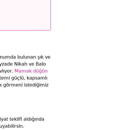
numda bulunan şık ve
yzade Nikah ve Balo
vlıyor.
Mamak düğün
stemi güçlü, kapsamlı
ka görmeni istediğimiz
at teklifi aldığında
yabilirsin.