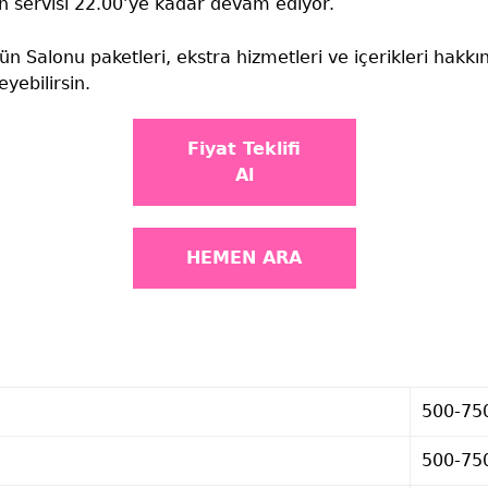
n servisi 22.00’ye kadar devam ediyor.
Salonu paketleri, ekstra hizmetleri ve içerikleri hakkın
teyebilirsin.
Fiyat Teklifi
Al
HEMEN ARA
500-75
500-75