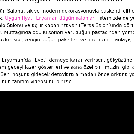
 Salonu, şık ve modern dekorasyonuyla başkentli çiftle
ek.
Uygun fiyatlı Eryaman düğün salonları
listemizde de y
alo Salonu ve açılır kapanır tavanlı Teras Salon’unda dö
yor. Mutfağında ödüllü şefleri var, düğün pastasından ye
yüzlü ekibi, zengin düğün paketleri ve titiz hizmet anlayı
 Eryaman’da “Evet” demeye karar verirsen, gökyüzüne d
m geceyi lazer gösterileri ve sana özel bir limuzin gibi 
in. Seni hoşuna gidecek detaylara almadan önce arkana 
nun tanıtım videosunu bir izle: