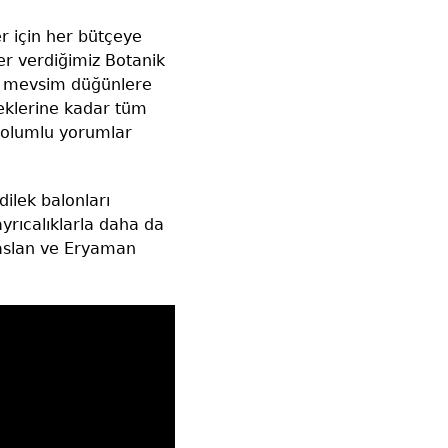
r için her bütçeye
er verdiğimiz Botanik
rt mevsim düğünlere
meklerine kadar tüm
şı olumlu yorumlar
ilek balonları
ayrıcalıklarla daha da
yaslan ve Eryaman