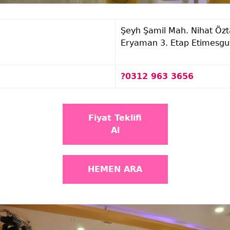
Şeyh Şamil Mah. Nihat Özt
Eryaman 3. Etap Etimesgu
?0312 963 3656
Fiyat Teklifi
Al
HEMEN ARA