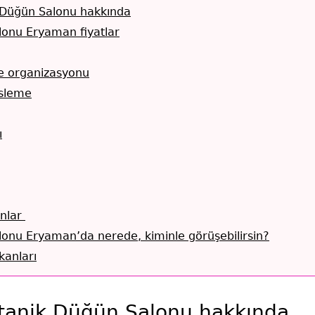
Düğün Salonu hakkında
lonu Eryaman fiyatlar
e organizasyonu
sleme
ı
onlar
onu Eryaman’da nerede, kiminle görüşebilirsin?
anları
anik Düğün Salonu hakkında