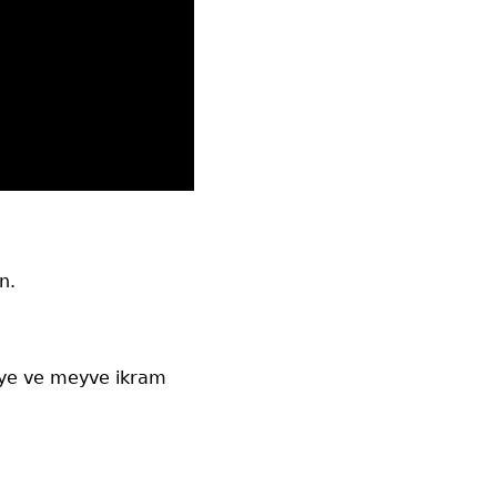
un.
biye ve meyve ikram