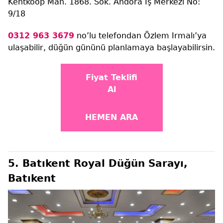
Kentkoop Mah. 1868. Sok. Andora İş Merkezi No:
9/18
0312 963 3679
no’lu telefondan Özlem Irmalı’ya
ulaşabilir, düğün gününü planlamaya başlayabilirsin.
Fiyat Teklifi
Al
HEMEN ARA
5. Batıkent Royal Düğün Sarayı,
Batıkent