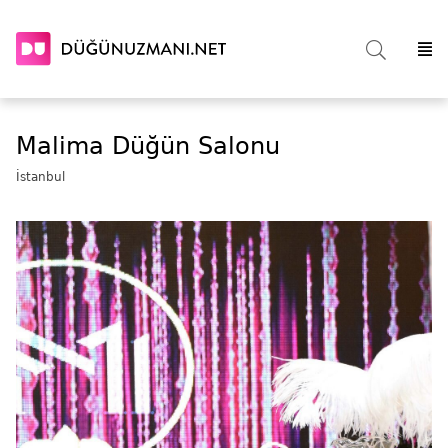
Malima Düğün Salonu
İstanbul