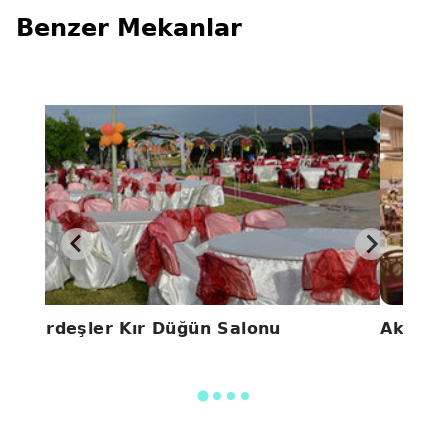
Benzer Mekanlar
Kardeşler Kır Düğün Salonu
Aksu D