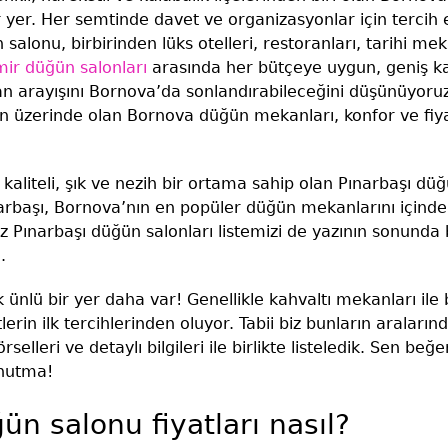
r yer. Her semtinde davet ve organizasyonlar için tercih
salonu, birbirinden lüks otelleri, restoranları, tarihi me
ir düğün salonları
arasında her bütçeye uygun, geniş kapa
 arayışını Bornova’da sonlandırabileceğini düşünüyoru
nin üzerinde olan Bornova düğün mekanları, konfor ve fiy
ğı kaliteli, şık ve nezih bir ortama sahip olan Pınarbaşı dü
narbaşı, Bornova’nın en popüler düğün mekanlarını içinde
 Pınarbaşı düğün salonları listemizi de yazının sonunda b
n.
ünlü bir yer daha var! Genellikle kahvaltı mekanları ile 
lerin ilk tercihlerinden oluyor. Tabii biz bunların araların
görselleri ve detaylı bilgileri ile birlikte listeledik. Sen 
unutma!
n salonu fiyatları nasıl?