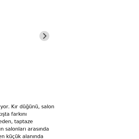
iyor. Kır düğünü, salon
ışta farkını
 eden, taptaze
n salonları arasında
, en küçük alanında