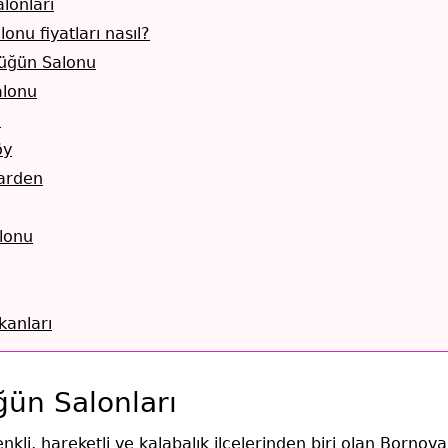
lonları
nu fiyatları nasıl?
üğün Salonu
alonu
u
öy
arden
lonu
anları
ün Salonları
nkli, hareketli ve kalabalık ilçelerinden biri olan Bornova