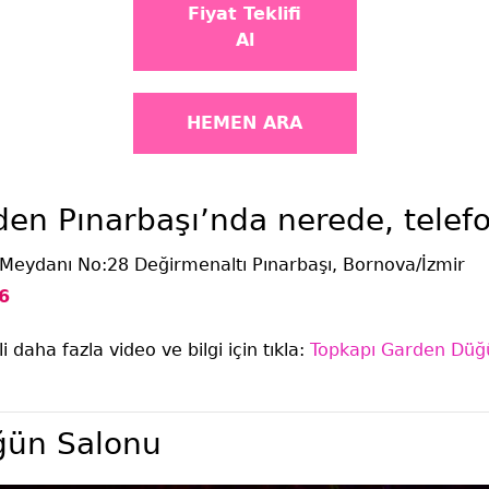
Fiyat Teklifi
Al
HEMEN ARA
den Pınarbaşı’nda nerede, telef
Meydanı No:28 Değirmenaltı Pınarbaşı, Bornova/İzmir
6
i daha fazla video ve bilgi için tıkla:
Topkapı Garden Düğü
ğün Salonu