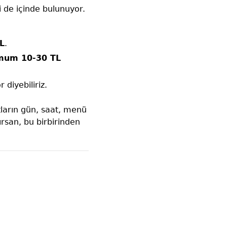
 de içinde bulunuyor.
L
.
imum 10-30 TL
 diyebiliriz.
tların gün, saat, menü
zırsan, bu birbirinden