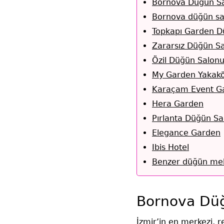
Bornova Düğün Sa
Bornova düğün salo
Topkapı Garden D
Zararsız Düğün S
Özil Düğün Salon
My Garden Yakak
Karaçam Event G
Hera Garden
Pırlanta Düğün Sa
Elegance Garden
Ibis Hotel
Benzer düğün mek
Bornova Düğ
İzmir’in en merkezi, re