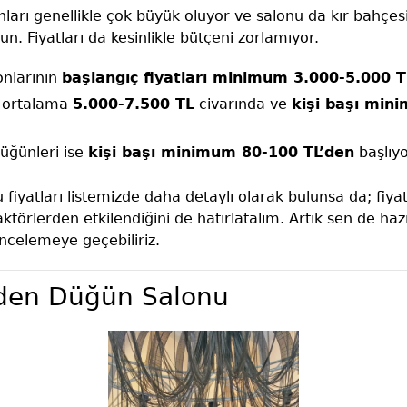
rı genellikle çok büyük oluyor ve salonu da kır bahçesi
un. Fiyatları da kesinlikle bütçeni zorlamıyor.
nlarının
başlangıç fiyatları minimum 3.000-5.000 T
ı ortalama
5.000-7.500 TL
civarında ve
kişi başı min
üğünleri ise
kişi başı minimum 80-100 TL’den
başlıyor
iyatları listemizde daha detaylı olarak bulunsa da; fiya
faktörlerden etkilendiğini de hatırlatalım. Artık sen de ha
 incelemeye geçebiliriz.
den Düğün Salonu