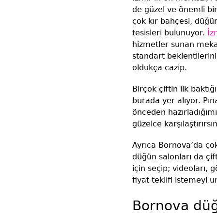
de güzel ve önemli bi
çok kır bahçesi, düğün 
tesisleri bulunuyor.
İzm
hizmetler sunan mekan
standart beklentileri
oldukça cazip.
Birçok çiftin ilk baktı
burada yer alıyor. Pı
önceden hazırladığımız
güzelce karşılaştırırsı
Ayrıca Bornova’da çok 
düğün salonları da çift
için seçip; videoları, 
fiyat teklifi istemeyi 
Bornova düğü