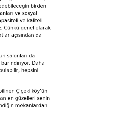
 edebileceğin birden
kanları ve sosyal
siteli ve kaliteli
z. Çünkü genel olarak
atlar açısından da
ğün salonları da
 barındırıyor. Daha
ulabilir, hepsini
bilinen Çiçekliköy’ün
dan en güzelleri senin
beğendiğin mekanlardan