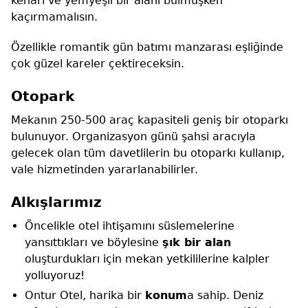
kenarı ve yemyeşil bir alanı bulmuşken
kaçırmamalısın.
Özellikle romantik gün batımı manzarası eşliğinde
çok güzel kareler çektireceksin.
Otopark
Mekanın 250-500 araç kapasiteli geniş bir otoparkı
bulunuyor. Organizasyon günü şahsi aracıyla
gelecek olan tüm davetlilerin bu otoparkı kullanıp,
vale hizmetinden yararlanabilirler.
Alkışlarımız
Öncelikle otel ihtişamını süslemelerine
yansıttıkları ve böylesine
şık bir alan
oluşturdukları için mekan yetkililerine kalpler
yolluyoruz!
Ontur Otel, harika bir
konum
a sahip. Deniz