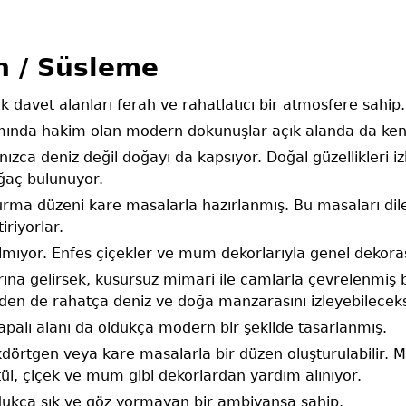
 / Süsleme
k davet alanları ferah ve rahatlatıcı bir atmosfere sahip.
ımında hakim olan modern dokunuşlar açık alanda da kend
ızca deniz değil doğayı da kapsıyor. Doğal güzellikleri i
ğaç bulunuyor.
urma düzeni kare masalarla hazırlanmış. Bu masaları di
iriyorlar.
almıyor. Enfes çiçekler ve mum dekorlarıyla genel dekor
rına gelirsek, kusursuz mimari ile camlarla çevrelenmiş b
riden de rahatça deniz ve doğa manzarasını izleyebilecek
apalı alanı da oldukça modern bir şekilde tasarlanmış.
kdörtgen veya kare masalarla bir düzen oluşturulabilir. M
 tül, çiçek ve mum gibi dekorlardan yardım alınıyor.
ukça şık ve göz yormayan bir ambiyansa sahip.