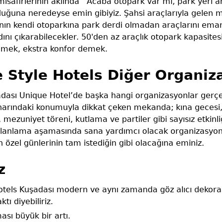
afirlerinin aklında ‘’Acaba otopark var mı, park yeri 
uğuna neredeyse emin gibiyiz. Şahsi araçlarıyla gelen mi
'nın kendi otoparkına park derdi olmadan araçlarını eman
dını çıkarabilecekler. 50'den az araçlık otopark kapasit
emek, ekstra konfor demek.
e Style Hotels Diğer Organiz
adası Unique Hotel’de başka hangi organizasyonlar gerçek
narındaki konumuyla dikkat çeken mekanda; kına gecesi,
ezuniyet töreni, kutlama ve partiler gibi sayısız etkinli
. Planlama aşamasında sana yardımcı olacak organizasyon
özel günlerinin tam istediğin gibi olacağına eminiz.
z
otels Kuşadası modern ve aynı zamanda göz alıcı dekoras
tı diyebiliriz.
ması büyük bir artı.