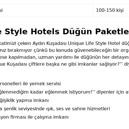
si
100-150 kişi
e Style Hotels Düğün Paketle
ikkatimizi çeken Aydın Kuşadası Unique Life Style Hotel 
nız bırakmıyor çünkü bu konuda güvenebileceğin bir org
rese kapılmadan, uzman yardımı ile düğünün her detayını
ique Kuşadası çiftlere başka ne gibi imkanlar sağlıyor?’’
rsonelleri ile yemek servisi
lenmediğim kadar eğlenmek istiyorum!’’ diyenler için af
ğişiklik yapma imkanı
a şenlik seviyesinde ışık, ses ve sahne hizmetleri
yon firması ile çalışma imkanı