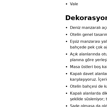
Vale
Dekorasyon
Deniz manzaralı açı
Otelin genel tasar
Eşsiz manzarası yaln
bahçede pek çok a
Açık alanlarında ot
planına göre yerleşt
Masa üstleri boş k
Kapalı davet alanla
karşılaşıyoruz. İçe
Otelin bahçesi de k
Kapalı alanlarda di
şekilde süsleniyor;
Sade olmasa da old