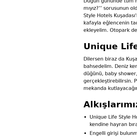
Düğün gününde tüm mis
mıyız?’’ sorusunun old
Style Hotels Kuşadası
kafayla eğlencenin ta
ekleyelim. Otopark d
Unique Lif
Dilersen biraz da Kuş
bahsedelim. Deniz ke
düğünü, baby shower, m
gerçekleştirebilirsin
mekanda kutlayacağın 
Alkışlarımı
Unique Life Style H
kendine hayran bırak
Engelli girişi bulun