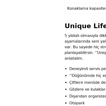
Konaklama kapasite
Unique Lif
5 yıldızlı olmasıyla d
aşamalarında seni yal
var. Bu sayede hiç st
planlayabilirsin. ‘’Un
anlatalım.
Deneyimli servis pe
‘’Düğünümde hiç eğ
Çiftlere menüde de
Gözlere ve kulaklar
Dışarıdan organizas
Otopark