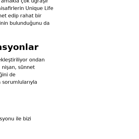
aramakla çok uğraşır
safirlerin Unique Life
et edip rahat bir
esinin bulunduğunu da
asyonlar
leştiriliyor ondan
 nişan, sünnet
ğini de
 sorumlularıyla
yonu ile bizi