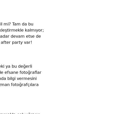
il mi? Tam da bu
kleştirmekle kalmıyor;
 kadar devam etse de
after party var!
ki ya bu değerli
de efsane fotoğraflar
nda bilgi vermesini
zman fotoğrafçılara