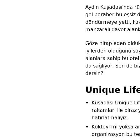
Aydın Kuşadası'nda rüy
gel beraber bu eşsiz 
döndürmeye yetti. Faka
manzaralı davet alanla
Göze hitap eden oldukç
iyilerden olduğunu sö
alanlara sahip bu ote
da sağlıyor. Sen de b
dersin?
Unique Lif
Kuşadası Unique Lif
rakamları ile biraz 
hatırlatmalıyız.
Kokteyl mi yoksa a
organizasyon bu terc