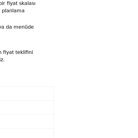
r fiyat skalası
r planlama
ir ya da menüde
iyat teklifini
z.