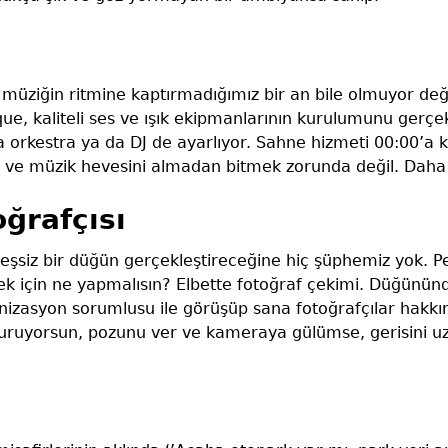
müziğin ritmine kaptırmadığımız bir an bile olmuyor değ
ue, kaliteli ses ve ışık ekipmanlarının kurulumunu gerçe
a orkestra ya da DJ de ayarlıyor. Sahne hizmeti 00:00’a
ve müzik hevesini almadan bitmek zorunda değil. Daha 
ğrafçısı
eşsiz bir düğün gerçekleştireceğine hiç şüphemiz yok. Pe
ek için ne yapmalısın? Elbette fotoğraf çekimi. Düğünün
anizasyon sorumlusu ile görüşüp sana fotoğrafçılar hakkı
 duruyorsun, pozunu ver ve kameraya gülümse, gerisini u