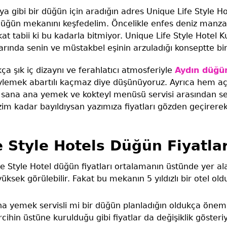
a gibi bir düğün için aradığın adres Unique Life Style Hot
düğün mekanını keşfedelim. Öncelikle enfes deniz manzar
t tabii ki bu kadarla bitmiyor. Unique Life Style Hotel K
rında senin ve müstakbel eşinin arzuladığı konseptte bir
a şık iç dizaynı ve ferahlatıcı atmosferiyle
Aydın düğün
ylemek abartılı kaçmaz diye düşünüyoruz. Ayrıca hem aç
l sana ana yemek ve kokteyl menüsü servisi arasından s
izim kadar bayıldıysan yazımıza fiyatları gözden geçire
e Style Hotels Düğün Fiyatlar
e Style Hotel düğün fiyatları ortalamanın üstünde yer al
yüksek görülebilir. Fakat bu mekanın 5 yıldızlı bir otel ol
na yemek servisli mi bir düğün planladığın oldukça önem
ihin üstüne kurulduğu gibi fiyatlar da değişiklik gösteriy