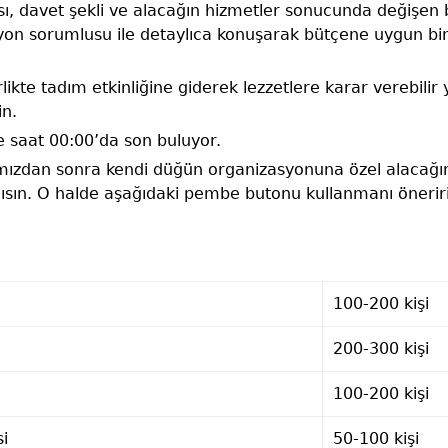
ı, davet şekli ve alacağın hizmetler sonucunda değişen bi
on sorumlusu ile detaylıca konuşarak bütçene uygun bi
rlikte tadım etkinliğine giderek lezzetlere karar verebil
in.
e saat 00:00’da son buluyor.
mızdan sonra kendi düğün organizasyonuna özel alacağın f
ısın. O halde aşağıdaki pembe butonu kullanmanı öneriri
100-200 kişi
200-300 kişi
100-200 kişi
si
50-100 kişi