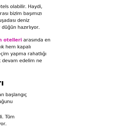
els olabilir. Haydi,
ası bizim başımızı
uşadası deniz
 düğün hazırlıyor.
 otelleri
arasında en
ık hem kapalı
eçim yapma rahatlığı
rek devam edelim ne
ı
an başlangıç
duğunu
li. Tüm
or.