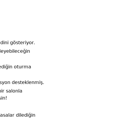
ini gösteriyor.
zleyebileceğin
lediğin oturma
asyon desteklenmiş.
ir salonla
sin!
asalar dilediğin