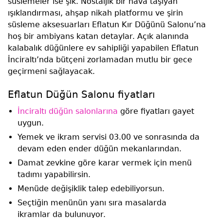
süslemeler ise şık. Nostaljik bir hava taşıyan
ışıklandırması, ahşap nikah platformu ve şirin
süsleme aksesuarları Eflatun Kır Düğünü Salonu’na
hoş bir ambiyans katan detaylar. Açık alanında
kalabalık düğünlere ev sahipliği yapabilen Eflatun
İnciraltı’nda bütçeni zorlamadan mutlu bir gece
geçirmeni sağlayacak.
Eflatun Düğün Salonu fiyatları
İnciraltı düğün salonlarına
göre fiyatları gayet
uygun.
Yemek ve ikram servisi 03.00 ve sonrasında da
devam eden ender düğün mekanlarından.
Damat zevkine göre karar vermek için menü
tadımı yapabilirsin.
Menüde değişiklik talep edebiliyorsun.
Seçtiğin menünün yanı sıra masalarda
ikramlar da bulunuyor.