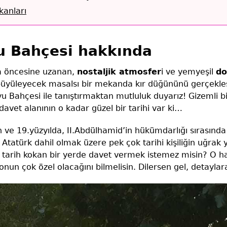
anları
u Bahçesi hakkında
da öncesine uzanan,
nostaljik atmosfer
i ve yemyeşil
do
 büyüleyecek masalsı bir mekanda kır düğününü gerçekleş
u Bahçesi ile tanıştırmaktan mutluluk duyarız! Gizemli b
davet alanının o kadar güzel bir tarihi var ki…
n ve 19.yüzyılda, II.Abdülhamid’in hükümdarlığı sırasınd
Atatürk dahil olmak üzere pek çok tarihi kişiliğin uğrak 
le tarih kokan bir yerde davet vermek istemez misin? O 
un çok özel olacağını bilmelisin. Dilersen gel, detaylar