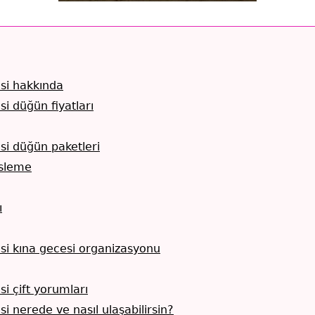
si hakkında
i düğün fiyatları
si düğün paketleri
sleme
ı
si kına gecesi organizasyonu
i çift yorumları
i nerede ve nasıl ulaşabilirsin?