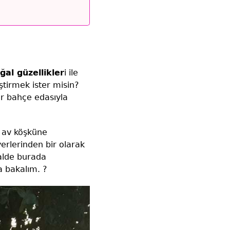
ğal güzellikler
i ile
tirmek ister misin?
ir bahçe edasıyla
a av köşküne
yerlerinden bir olarak
halde burada
a bakalım. ?