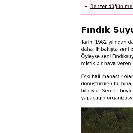
Benzer düğün mek
Fındık Suy
Tarihi 1982 yılından 
daha ilk bakışta seni
Öyleyse seni Fındıksuy
mistik bir hava veren 
Eski hali manastır ola
dönüştürülen bu bina; 
biliniyor. Sen de böy
yapacağın organizasyon