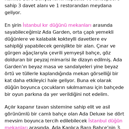
sahip 3 davet alanı ve 1 restorandan meydana
geliyor.
En şirin
İstanbul kır düğünü mekanları
arasında
sayabileceğimiz Ada Garden, orta çaplı yemekli
düğünlere ve kalabalık kokteylli davetlere ev
sahipliği yapabilecek genişlikte bir alan. Çınar ve
gürgen ağaçlarıyla çevrili yemyeşil bahçe, göz
dolduran bir peyzaj mimarisi ile dizayn edilmiş. Ada
Garden’ın beyaz masa ve sandalyeleri yine beyaz
örtü ve tüllerle kaplandığında mekan görselliği bir
kat daha etkileyici hale geliyor. Buna ek olarak
düğün boyunca çocukların sıkılmaması için bahçede
bir oyun parkına da yer verildiğini not edelim.
Açılır kapanır tavan sistemine sahip elit ve asil
görünümlü bir camlı bahçe olan Ada Deluxe ise dört
mevsim boyunca tercih edilebilecek
İstanbul düğün
mekanları
arasında. Ada Kanlıca Baro Bahçe’nin 3.