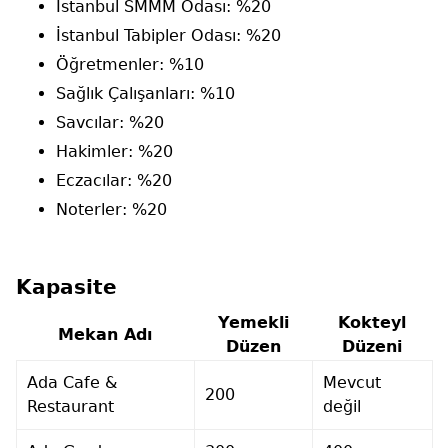
İstanbul SMMM Odası: %20
İstanbul Tabipler Odası: %20
Öğretmenler: %10
Sağlık Çalışanları: %10
Savcılar: %20
Hakimler: %20
Eczacılar: %20
Noterler: %20
Kapasite
Yemekli
Kokteyl
Mekan Adı
Düzen
Düzeni
Ada Cafe &
Mevcut
200
Restaurant
değil