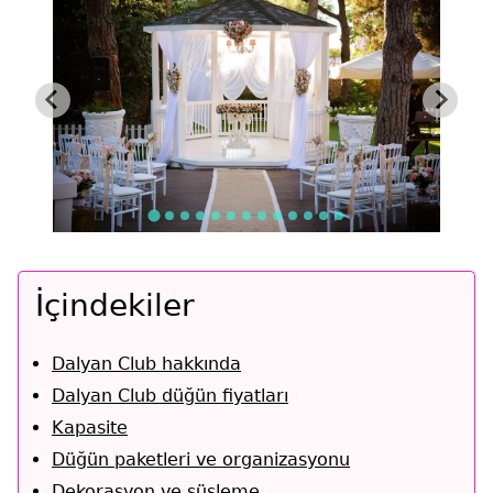
İçindekiler
Dalyan Club hakkında
Dalyan Club düğün fiyatları
Kapasite
Düğün paketleri ve organizasyonu
Dekorasyon ve süsleme